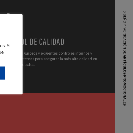
DISEÑO Y FABRICACIÓN DE
CONTROL DE CALIDAD
os. Si
ue
Realizamos rigurosos y exigentes controles internos y
ARTÍCULOS PROMOCIONALES
auditorías externas para asegurar la más alta calidad en
nuestros productos.