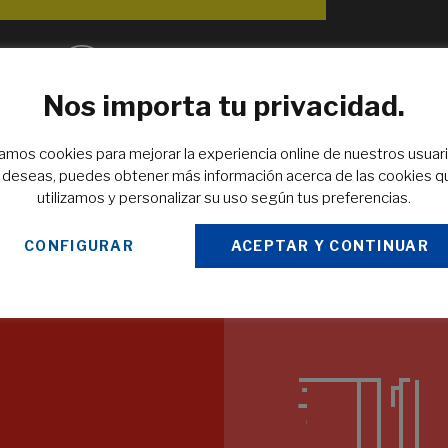
Nos importa tu privacidad.
EN TIEMPO RÉCORD
zamos cookies para mejorar la experiencia online de nuestros usuari
o deseas, puedes obtener más información acerca de las cookies q
Sin
Tiempo de finalización de trabajos muy por debajo de nuestra
utilizamos y personalizar su uso según tus preferencias.
competencia. Para los que necesitan rapidez sin sacrificar
calidad.
CONFIGURAR
ACEPTAR Y CONTINUAR