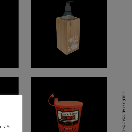
DISEÑO Y FABRICACIÓN DE
os. Si