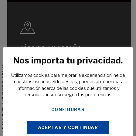
FÁBRICA EN ESPAÑA
Nos importa tu privacidad.
Fabricamos tu producto en nuestras propias instalaciones.
IDEAS Y PROYECTOS PROMOCIONALES
Sin intermediarios. Sin depender de terceros.
Utilizamos cookies para mejorar la experiencia online de
nuestros usuarios. Si lo deseas, puedes obtener más
información acerca de las cookies que utilizamos y
personalizar su uso según tus preferencias.
EN TIEMPO RÉCORD
CONFIGURAR
Tiempo de finalización de trabajos muy por debajo de
nuestra competencia. Para los que necesitan rapidez sin
sacrificar calidad.
ACEPTAR Y CONTINUAR