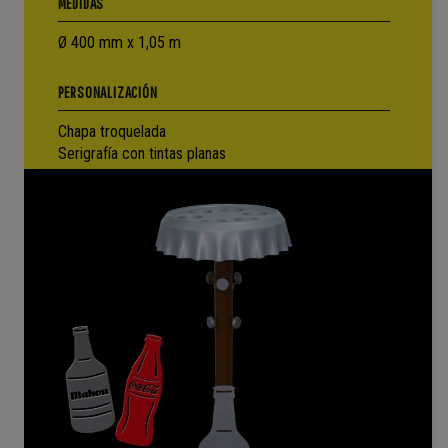
MEDIDAS
Ø 400 mm x 1,05 m
PERSONALIZACIÓN
Chapa troquelada
Serigrafía con tintas planas