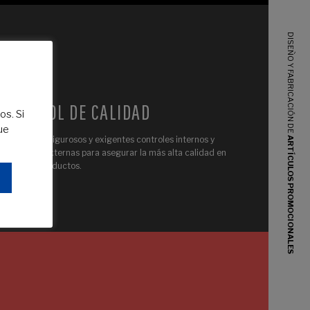
DISEÑO Y FABRICACIÓN DE
CONTROL DE CALIDAD
os. Si
ue
ARTÍCULOS PROMOCIONALES
Realizamos rigurosos y exigentes controles internos y
auditorías externas para asegurar la más alta calidad en
nuestros productos.