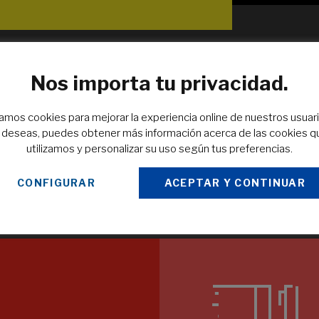
Nos importa tu privacidad.
EN TIEMPO RÉCORD
zamos cookies para mejorar la experiencia online de nuestros usuari
o deseas, puedes obtener más información acerca de las cookies q
Sin
Tiempo de finalización de trabajos muy por debajo de nuestra
utilizamos y personalizar su uso según tus preferencias.
competencia. Para los que necesitan rapidez sin sacrificar
calidad.
CONFIGURAR
ACEPTAR Y CONTINUAR