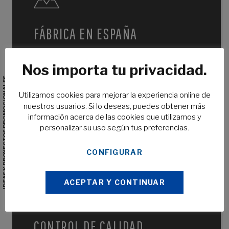
FÁBRICA EN ESPAÑA
Fabricamos tu producto en nuestras propias instalaciones.
Sin intermediarios. Sin depender de terceros.
Nos importa tu privacidad.
IDEAS Y PROYECTOS PROMOCIONALES
Utilizamos cookies para mejorar la experiencia online de
nuestros usuarios. Si lo deseas, puedes obtener más
información acerca de las cookies que utilizamos y
EN TIEMPO RÉCORD
personalizar su uso según tus preferencias.
Tiempo de finalización de trabajos muy por debajo de
CONFIGURAR
nuestra competencia. Para los que necesitan rapidez sin
sacrificar calidad.
ACEPTAR Y CONTINUAR
CONTROL DE CALIDAD