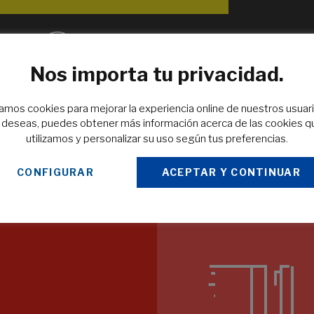
Nos importa tu privacidad.
EN TIEMPO RÉCORD
zamos cookies para mejorar la experiencia online de nuestros usuari
o deseas, puedes obtener más información acerca de las cookies q
Sin
Tiempo de finalización de trabajos muy por debajo de nuestra
utilizamos y personalizar su uso según tus preferencias.
competencia. Para los que necesitan rapidez sin sacrificar
calidad.
CONFIGURAR
ACEPTAR Y CONTINUAR