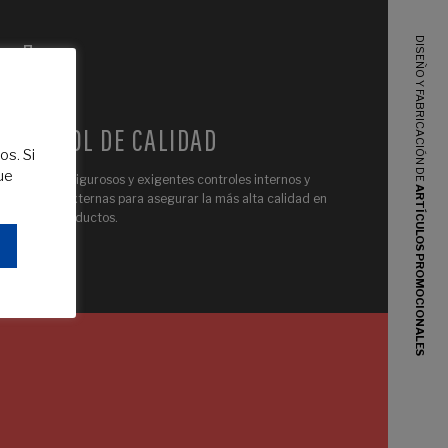
DISEÑO Y FABRICACIÓN DE
CONTROL DE CALIDAD
os. Si
ue
Realizamos rigurosos y exigentes controles internos y
ARTÍCULOS PROMOCIONALES
auditorías externas para asegurar la más alta calidad en
nuestros productos.