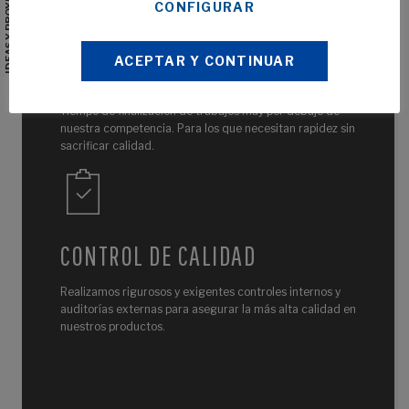
CONFIGURAR
ACEPTAR Y CONTINUAR
EN TIEMPO RÉCORD
Tiempo de finalización de trabajos muy por debajo de
nuestra competencia. Para los que necesitan rapidez sin
sacrificar calidad.
CONTROL DE CALIDAD
Realizamos rigurosos y exigentes controles internos y
auditorías externas para asegurar la más alta calidad en
nuestros productos.