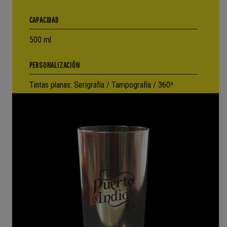
CAPACIDAD
500 ml
PERSONALIZACIÓN
Tintas planas: Serigrafía / Tampografía / 360º