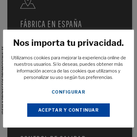
FÁBRICA EN ESPAÑA
Fabricamos tu producto en nuestras propias instalaciones.
Nos importa tu privacidad.
Sin intermediarios. Sin depender de terceros.
IDEAS Y PROYECTOS PROMOCIONALES
Utilizamos cookies para mejorar la experiencia online de
nuestros usuarios. Si lo deseas, puedes obtener más
información acerca de las cookies que utilizamos y
EN TIEMPO RÉCORD
personalizar su uso según tus preferencias.
Tiempo de finalización de trabajos muy por debajo de
CONFIGURAR
nuestra competencia. Para los que necesitan rapidez sin
sacrificar calidad.
ACEPTAR Y CONTINUAR