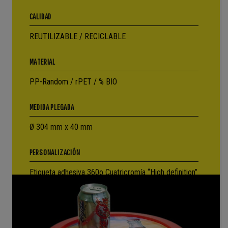
CALIDAD
REUTILIZABLE / RECICLABLE
MATERIAL
PP-Random / rPET / % BIO
MEDIDA PLEGADA
Ø 304 mm x 40 mm
PERSONALIZACIÓN
Etiqueta adhesiva 360o Cuatricromía “High definition”
Tintas planas: Serigrafía / Tampografía