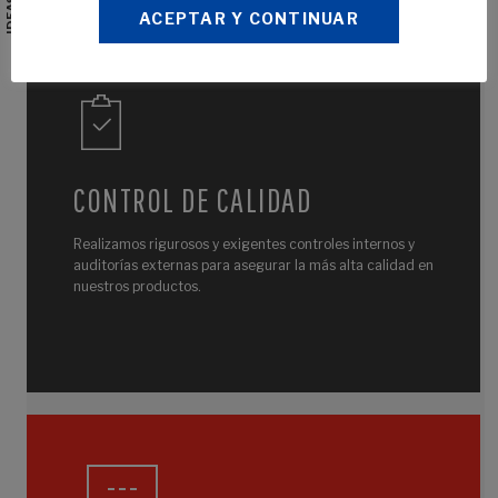
ACEPTAR Y CONTINUAR
Tiempo de finalización de trabajos muy por debajo de
nuestra competencia. Para los que necesitan rapidez sin
sacrificar calidad.
CONTROL DE CALIDAD
Realizamos rigurosos y exigentes controles internos y
auditorías externas para asegurar la más alta calidad en
nuestros productos.