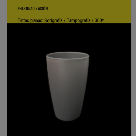
PERSONALIZACIÓN
Tintas planas: Serigrafía / Tampografía / 360º