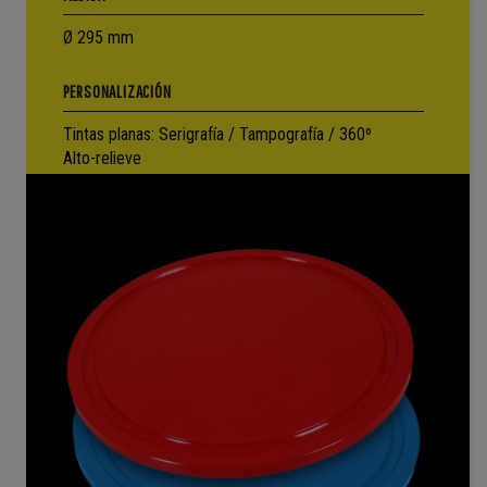
Ø 295 mm
PERSONALIZACIÓN
Tintas planas: Serigrafía / Tampografía / 360º
Alto-relieve