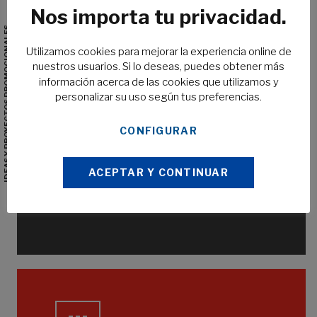
Nos importa tu privacidad.
Des délais d’exécution bien inférieurs à ceux de nos
IDEAS Y PROYECTOS PROMOCIONALES
concurrents. Pour ceux qui ont besoin de rapidité sans
sacrifier la qualité.
Utilizamos cookies para mejorar la experiencia online de
nuestros usuarios. Si lo deseas, puedes obtener más
información acerca de las cookies que utilizamos y
personalizar su uso según tus preferencias.
CONTROL DE CALIDAD
CONFIGURAR
Nous effectuons des contrôles internes et des audits
ACEPTAR Y CONTINUAR
externes rigoureux et exigeants afin de garantir la plus
haute qualité de nos produits.