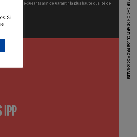
DISEÑO Y FABRICACIÓN DE
rigoureux et exigeants afin de garantir la plus haute qualité de
nos produits.
os. Si
ue
ARTÍCULOS PROMOCIONALES
 IPP