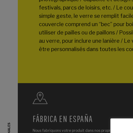
festivals, parcs de loisirs, etc. / Le c
simple geste, le verre se remplit faci
couvercle comprend un “bec” pour boi
utiliser de pailles ou de paillons / Pos
au verre, pour inclure une lanière / L
être personnalisés dans toutes les co
FÁBRICA EN ESPAÑA
Nous fabriquons votre produit dans nos propres installatio