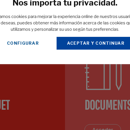
Nos importa tu privacidad.
concurrents. Pour ceux qui ont besoin de rapidité sans sacrifier
la qualité.
zamos cookies para mejorar la experiencia online de nuestros usuari
o deseas, puedes obtener más información acerca de las cookies q
utilizamos y personalizar su uso según tus preferencias.
CONFIGURAR
ACEPTAR Y CONTINUAR
JET
DOCUMENTS
Acceder