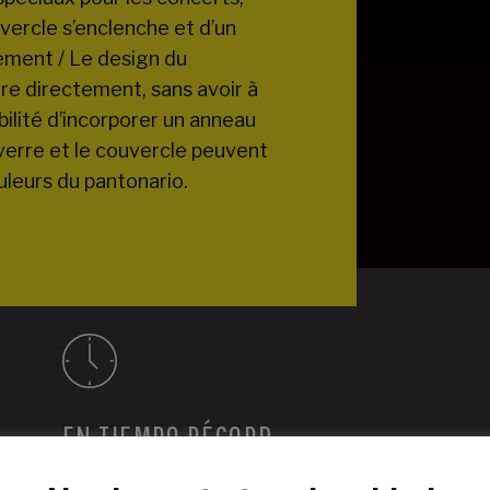
ouvercle s’enclenche et d’un
lement / Le design du
re directement, sans avoir à
sibilité d’incorporer un anneau
e verre et le couvercle peuvent
uleurs du pantonario.
EN TIEMPO RÉCORD
ns.
Des délais d’exécution bien inférieurs à ceux de nos