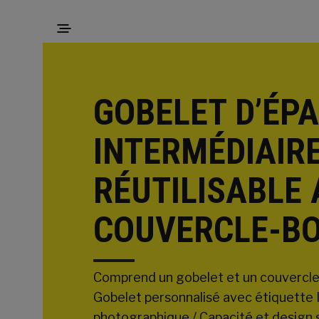
GOBELET D’ÉP
INTERMÉDIAIR
RÉUTILISABLE
COUVERCLE-B
Comprend un gobelet et un couvercl
Gobelet personnalisé avec étiquette 
photographique / Capacité et design 