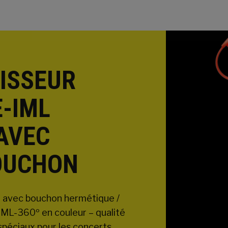
AISSEUR
E-IML
 AVEC
OUCHON
e avec bouchon hermétique /
IML-360º en couleur – qualité
spéciaux pour les concerts,