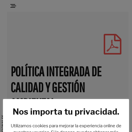
POLÍTICA INTEGRADA DE
CALIDAD Y GESTIÓN
AMBIENTAL
Nos importa tu privacidad.
Utilizamos cookies para mejorar la experiencia online de
Descarga nuestra Política Integrada de Calidad y