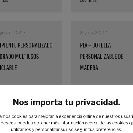
 más
Leer más
gosto, 2021 /
22 julio, 2021 /
IPIENTE PERSONALIZADO
PLV – BOTELLA
DRADO MULTIUSOS
PERSONALIZABLE DE
ICLABLE
MADERA
Nos importa tu privacidad.
zamos cookies para mejorar la experiencia online de nuestros usuari
o deseas, puedes obtener más información acerca de las cookies q
 más
Leer más
utilizamos y personalizar su uso según tus preferencias.