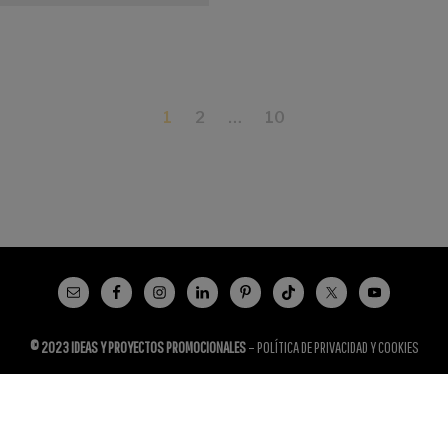
1
2
…
10
© 2023 IDEAS Y PROYECTOS PROMOCIONALES
–
POLÍTICA DE PRIVACIDAD Y COOKIES
Español
English
(
Inglés
)
Français
(
Francés
)