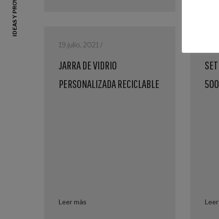
19 julio, 2021 /
16 ju
JARRA DE VIDRIO
SET 
PERSONALIZADA RECICLABLE
50
Leer más
Leer