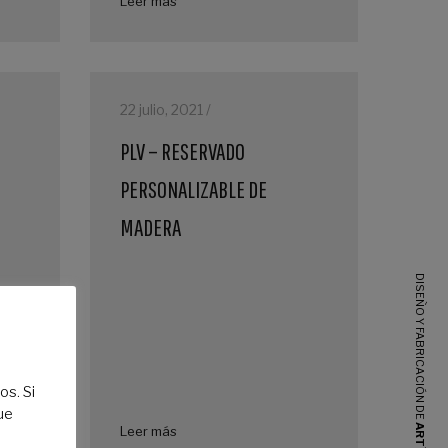
Leer más
22 julio, 2021 /
PLV – RESERVADO
PERSONALIZABLE DE
MADERA
DISEÑO Y FABRICACIÓN DE
os. Si
ue
Leer más