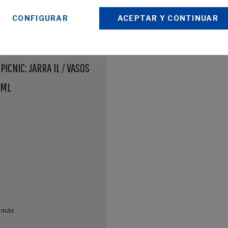
CONFIGURAR
ACEPTAR Y CONTINUAR
lio, 2021 /
PICNIC: JARRA 1L / VASOS
0ML
 más