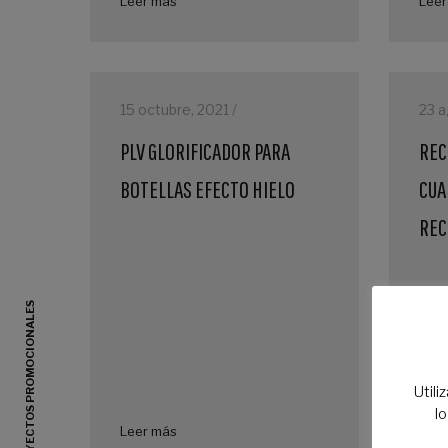
Leer más
Leer
15 octubre, 2021 /
23 a
PLV GLORIFICADOR PARA
REC
BOTELLAS EFECTO HIELO
CUA
REC
IDEAS Y PROYECTOS PROMOCIONALES
Utili
l
Leer más
Leer