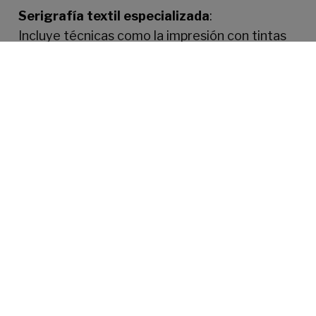
Serigrafía textil especializada
:
Incluye técnicas como la impresión con tintas
metálicas, fluorescentes o relieve,
proporcionando acabados únicos para
productos como camisetas y accesorios de
moda.