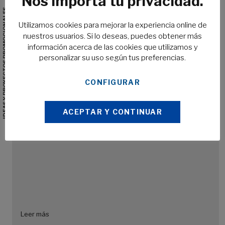
Nos importa tu privacidad.
IDEAS Y PROYECTOS PROMOCIONALES
Utilizamos cookies para mejorar la experiencia online de
nuestros usuarios. Si lo deseas, puedes obtener más
9 mayo, 2024 /
Noticias
información acerca de las cookies que utilizamos y
EXPLORANDO LOS MATERIALES EN LA FABRICACIÓN DE
personalizar su uso según tus preferencias.
VASOS DE IDEAS Y PROYECTOS
CONFIGURAR
ACEPTAR Y CONTINUAR
Leer más