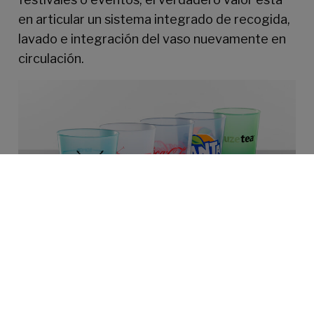
en articular un sistema integrado de recogida,
lavado e integración del vaso nuevamente en
circulación.
3. Cómo los clientes valoran el compromiso
sostenible
La sostenibilidad no es un elemento